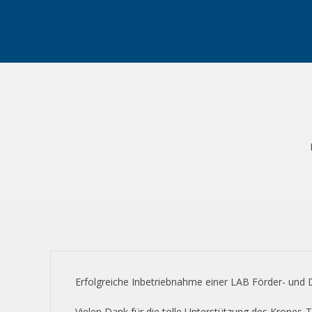
Erfolgreiche Inbetriebnahme einer LAB Förder- und Do
Vielen Dank für die tolle Unterstützung des Krones-